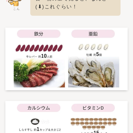
(⬇︎)これぐらい！
こん