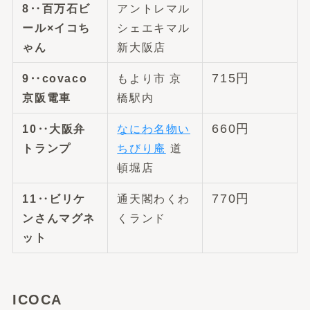
8‥百万石ビ
アントレマル
ール×イコち
シェエキマル
ゃん
新大阪店
715円
9‥covaco
もより市 京
京阪電車
橋駅内
660円
10
‥大阪弁
なにわ名物い
トランプ
ちびり庵
道
頓堀店
770円
11‥ビリケ
通天閣わくわ
ンさんマグネ
くランド
ット
ICOCA