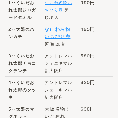
990円
1‥
くいだお
なにわ名物い
れ太郎ジャガ
ちびり庵
道
ードタオル
頓堀店
なにわ名物
495円
2‥太郎のハ
いちびり庵
ンカチ
道頓堀店
580円
3‥くいだお
アントレマル
れ太郎チョコ
シェエキマル
クランチ
新大阪店
820円
4‥くいだお
アントレマル
れ太郎のクッ
シェエキマル
キー
新大阪店
大阪名物く
638円
5‥太郎のマ
いだおれ
グネット