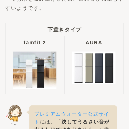
すいようです。
下置きタイプ
famfit 2
AURA
プレミアムウォーター公式サイ
ト
には、「
決してうるさい音が
こん