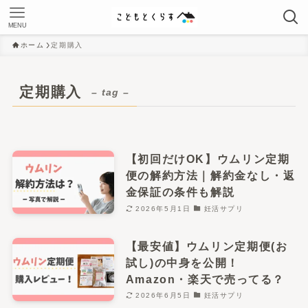
MENU
ホーム
定期購入
定期購入
– tag –
【初回だけOK】ウムリン定期
便の解約方法｜解約金なし・返
金保証の条件も解説
2026年5月1日
妊活サプリ
【最安値】ウムリン定期便(お
試し)の中身を公開！
Amazon・楽天で売ってる？
2026年6月5日
妊活サプリ