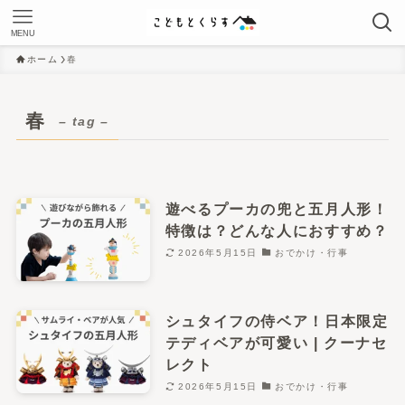
MENU
ホーム
春
春
– tag –
遊べるプーカの兜と五月人形！
特徴は？どんな人におすすめ？
2026年5月15日
おでかけ・行事
シュタイフの侍ベア！日本限定
テディベアが可愛い | クーナセ
レクト
2026年5月15日
おでかけ・行事