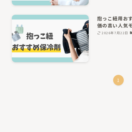
抱っこ紐用お
価の高い人気
2026年7月22日
1