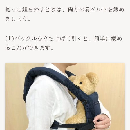
抱っこ紐を外すときは、両方の肩ベルトを緩め
ましょう。
(⬇︎)バックルを立ち上げて引くと、簡単に緩め
ることができます。