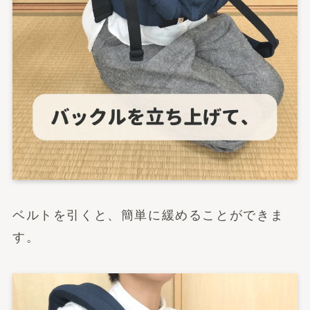
ベルトを引くと、簡単に緩めることができま
す。