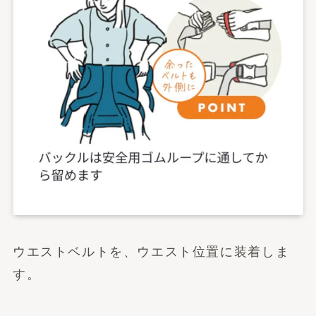
ウエストベルトを、ウエスト位置に装着しま
す。