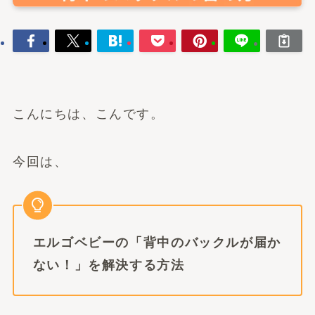
こんにちは、こんです。
今回は、
エルゴベビーの「背中のバックルが届か
ない！」を解決する方法