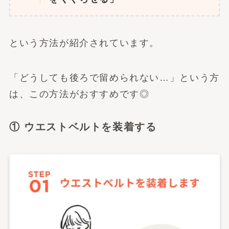
という方法が紹介されています。
「どうしても後ろで留められない…」という方
は、この方法がおすすめです◎
① ウエストベルトを装着する