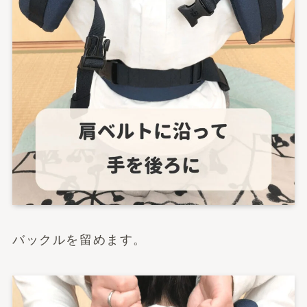
バックルを留めます。