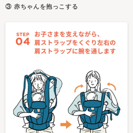
③ 赤ちゃんを抱っこする