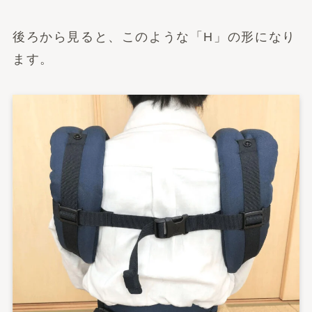
後ろから見ると、このような「H」の形になり
ます。