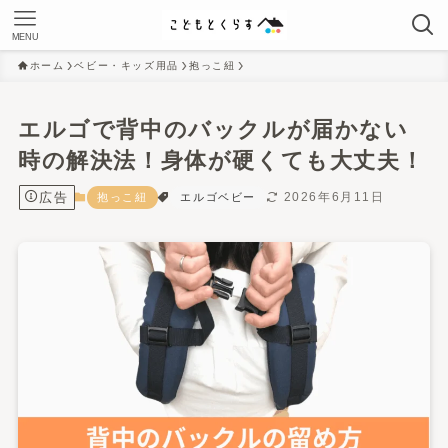
MENU
ホーム
ベビー・キッズ用品
抱っこ紐
エルゴで背中のバックルが届かない
時の解決法！身体が硬くても大丈夫！
広告
2026年6月11日
抱っこ紐
エルゴベビー