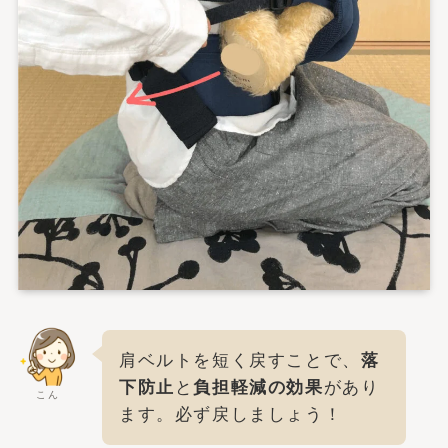
肩ベルトを短く戻すことで、
落
下防止
と
負担軽減の効果
があり
こん
ます。必ず戻しましょう！