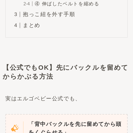
④ 伸ばしたベルトを縮める
抱っこ紐を外す手順
まとめ
【公式でもOK】先にバックルを留めて
からかぶる方法
実はエルゴベビー公式でも、
「背中バックルを先に留めてから頭
をくぐらせる」