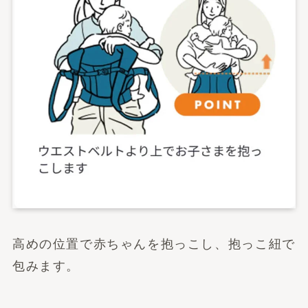
高めの位置で赤ちゃんを抱っこし、抱っこ紐で
包みます。