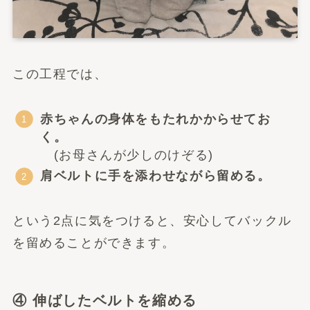
この工程では、
赤ちゃんの身体をもたれかからせてお
く。
(お母さんが少しのけぞる)
肩ベルトに手を添わせながら留める。
という2点に気をつけると、安心してバックル
を留めることができます。
④ 伸ばしたベルトを縮める