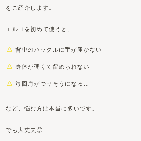
をご紹介します。
エルゴを初めて使うと、
背中のバックルに手が届かない
身体が硬くて留められない
毎回肩がつりそうになる…
など、悩む方は本当に多いです。
でも大丈夫◎