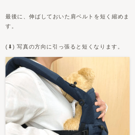
最後に、伸ばしておいた肩ベルトを短く縮めま
す。
(⬇︎) 写真の方向に引っ張ると短くなります。