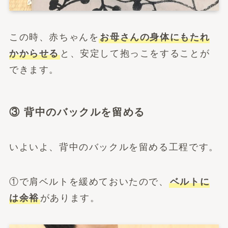
この時、赤ちゃんを
お母さんの身体にもたれ
かからせる
と、安定して抱っこをすることが
できます。
③ 背中のバックルを留める
いよいよ、背中のバックルを留める工程です。
①で肩ベルトを緩めておいたので、
ベルトに
は余裕
があります。