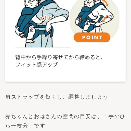
肩ストラップを短くし、調整しましょう。
赤ちゃんとお母さんの空間の目安は、「手のひ
ら一枚分」です。