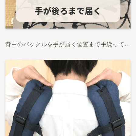
背中のバックルを手が届く位置まで手繰って…